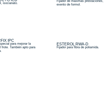
Noticias
Fijador de máximas prestaciones, 
, isocianato.
exento de formol.
Contacto
FIX IPC
special para mejorar la 
ESTEROL RWA-D
l frote. También apto para 
Fijador para fibra de poliamida.
a.