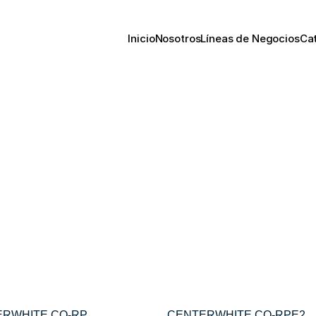
Inicio
Nosotros
Líneas de Negocios
Ca
RWHITE CQ-RP
CENTERWHITE CQ-RPE2