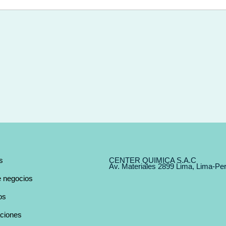
s
CENTER QUIMICA S.A.C 
Av. Materiales 2899 Lima, Lima-Pe
e negocios
os
aciones