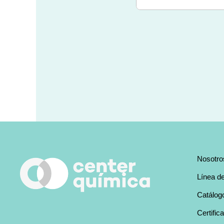
Nosotro
Línea d
Catálog
Certific