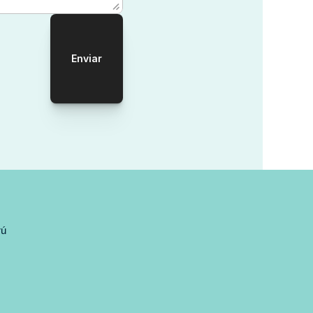
Enviar
rú